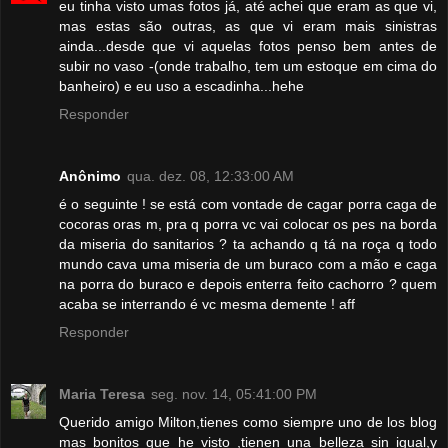
eu tinha visto umas fotos já, até achei que eram as que vi,
mas estas são outras, as que vi eram mais sinistras
ainda...desde que vi aquelas fotos penso bem antes de
subir no vaso -(onde trabalho, tem um estoque em cima do
banheiro) e eu uso a escadinha...hehe
Responder
Anônimo
qua. dez. 08, 12:33:00 AM
é o seguinte ! se está com vontade de cagar porra caga de
cocoras oras m, pra q porra vc vai colocar os pes na borda
da miseria do sanitarios ? ta achando q tá na roça q todo
mundo cava uma miseria de um buraco com a mão e caga
na porra do buraco e depois enterra feito cachorro ? quem
acaba se interrando é vc mesma demente ! aff
Responder
Maria Teresa
seg. nov. 14, 05:41:00 PM
Querido amigo Milton,tienes como siempre uno de los blog
mas bonitos que he visto ,tienen una belleza sin igual,y