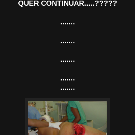
QUER CONTINUAR.....?????
.......
.......
.......
.......
.......