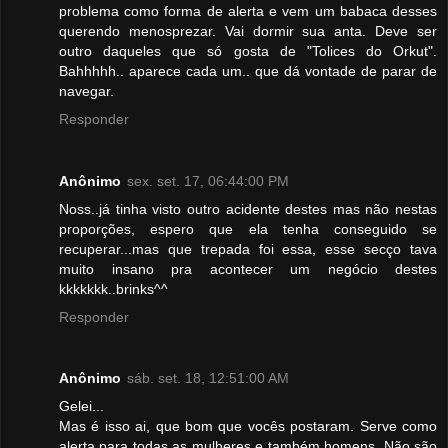
problema como forma de alerta e vem um babaca desses
querendo menosprezar. Vai dormir sua anta. Deve ser
outro daqueles que só gosta de "Tolices do Orkut".
Bahhhhh.. aparece cada um.. que dá vontade de parar de
navegar.
Responder
Anônimo
sex. set. 17, 06:44:00 PM
Noss..já tinha visto outro acidente destes mas não nestas
proporções, espero que ela tenha conseguido se
recuperar...mas que trepada foi essa, esse secço tava
muito insano pra acontecer um negócio destes
kkkkkkk..brinks^^
Responder
Anônimo
sáb. set. 18, 12:51:00 AM
Gelei...
Mas é isso ai, que bom que vocês postaram. Serve como
alerta para todas as mulheres e também homens. Não são