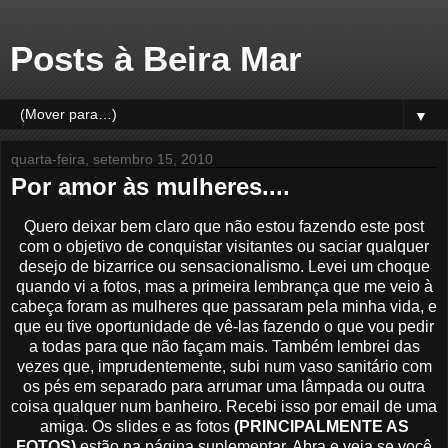
Posts à Beira Mar
▼
quarta-feira, setembro 15, 2010
Por amor às mulheres....
Quero deixar bem claro que não estou fazendo este post
com o objetivo de conquistar visitantes ou saciar qualquer
desejo de bizarrice ou sensacionalismo. Levei um choque
quando vi a fotos, mas a primeira lembrança que me veio à
cabeça foram as mulheres que passaram pela minha vida, e
que eu tive oportunidade de vê-las fazendo o que vou pedir
a todas para que não façam mais. Também lembrei das
vezes que, imprudentemente, subi num vaso sanitário com
os pés em separado para arrumar uma lâmpada ou outra
coisa qualquer num banheiro. Recebi isso por email de uma
amiga. Os slides e as fotos
(PRINCIPALMENTE AS
FOTOS)
estão na página suplementar. Abra e veja se você