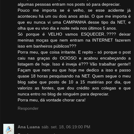
algumas pessoas entram nos posts só para depreciar.
Pouco me importa se é velho, se esse acidente já
aconteceu há um ou dois anos atrás. O que me importa é
que eu nunca vi uma CAMPANHA desse tipo da NET, e
olha que eu vivo dia e noite nela nos últimos 5 anos.
Só porque é VELHO vamos ESQUECER..???? deixar
meninas moças que nem entram na INTERNET fazerem
isso em banheiros públicos???
Porra meu, que coisa irritante. E repito - só porque o post
caiu nas graças do OCIOSO e acabou encabeçando a
listagem de hoje. Isso é inveja é??? Vão trabalhar gente!!
Façam que nem eu que hoje me dedico a isso e passo
quase 18 horas pesquisando na NET. Quem segue o meu
blog sabe que posto de 10 a 15 matérias por dia, que
valorizo as fontes, que dou crédito aos colegas e que
nunca entro no blog de ninguém para depreciar.
Porra meu, dá vontade chorar cara!
Responder
Ana Luana
sáb. set. 18, 06:19:00 PM