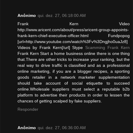
Anônimo
qui. dez. 27, 06:18:00 AM
Frank Kern Video
http://www.aricent.com/about/press/aricent-group-appoints-
frank-kern-chief-executive-officer.html Fundpopog
[url=http://www.youtube.com/watch%3Fv%3Dngjho0uaJz8]
Videos by Frank Kern[/url] Stype
Scamming Frank Kern
Frank Kern Start a home business online there is one thing
that.There are other tricks to increase your ranking, but the
real way to drive traffic is classified and as a professional
online marketing, if you are a blogger recipes, a sporting
goods retailer in a network marketer supplementation
should take account of social etiquette to succeed
online.Wholesale suppliers must select a reputable b2b
platform to advertise their products in order to lessen the
chances of getting scalped by fake suppliers.
Responder
Anônimo
qui. dez. 27, 06:36:00 AM