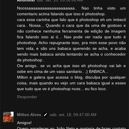
Anônimo
sáb. set. 18, 09:30:00 AM
Noossaaaaaaaaaaaaaaaaaaaa.. Nao tinha visto um
comentario acima falando que isso é photoshop.
cara esse carinha que falo que é photoshop eh um imbecil
cara.. Nossa... Quando o cara que da uma de gostoso e
não conhece nenhuma ferramenta de edição de imagem
fica falando isso ai ó... Nao pode ver nada que tudo é
photoshop. Acho repugnante isso, pra mim esse povo não
tem vida, e são uns babaca querendo se acha, e acaba
sendo mais babaca ainda tentando se acha o conhecedor
de photoshop..
Ow amigo.. se vc acha que isso eh photoshop vai lah e
sobe em cima de um vaso sanitario.. ;) BABACA...
Milton e galera que acessa o blog, disculpa por qualquer
coisa, mais quando eu vejo um cara babaca igual a esses
que tudo que ve é photoshop nuss... eu fico loco.
Responder
Milton Alves
sáb. set. 18, 09:47:00 AM
Amigos!
Quero agradecer ao João Neto e gostaria de fazer contato